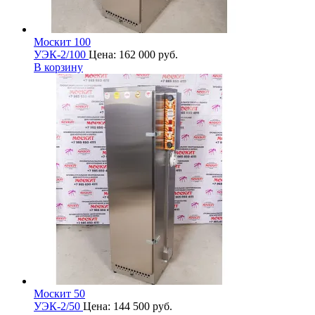
Москит 100
УЭК-2/100
Цена:
162 000
руб.
В корзину
Москит 50
УЭК-2/50
Цена:
144 500
руб.