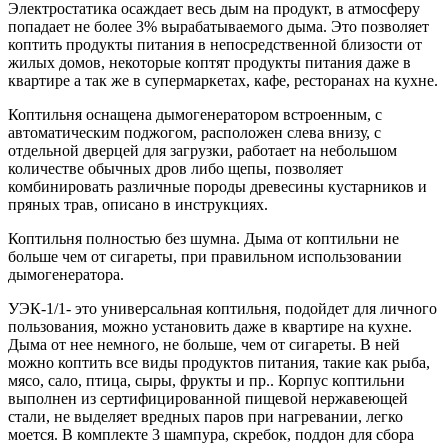
Электростатика осаждает весь дым на продукт, в атмосферу
попадает не более 3% вырабатываемого дыма. Это позволяет
коптить продукты питания в непосредственной близости от
жилых домов, некоторые коптят продукты питания даже в
квартире а так же в супермаркетах, кафе, ресторанах на кухне.
Коптильня оснащена дымогенератором встроенным, с
автоматическим поджогом, расположен слева внизу, с
отдельной дверцей для загрузки, работает на небольшом
количестве обычных дров либо щепы, позволяет
комбинировать различные породы древесины кустарников и
пряных трав, описано в инструкциях.
Коптильня полностью без шумна. Дыма от коптильни не
больше чем от сигареты, при правильном использовании
дымогенератора.
УЭК-1/1- это универсальная коптильня, подойдет для личного
пользования, можно установить даже в квартире на кухне.
Дыма от нее немного, не больше, чем от сигареты. В ней
можно коптить все виды продуктов питания, такие как рыба,
мясо, сало, птица, сыры, фрукты и пр.. Корпус коптильни
выполнен из сертифицированной пищевой нержавеющей
стали, не выделяет вредных паров при нагревании, легко
моется. В комплекте 3 шампура, скребок, поддон для сбора