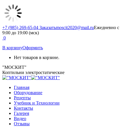
Перейти
+7 (985) 269-65-04 Заказать
moscit2020@mail.ru
Ежедневно с
к
9:00 до 19:00 (мск)
содержанию
Whatsapp
Почта
Telegram
0
page
page
page
В корзину
Оформить
opens
opens
opens
in
in
in
Нет товаров в корзине.
new
new
new
window
window
window
"МОСКИТ"
Коптильни электростатические
Главная
Оборудование
Рецепты
Учебник и Технологии
Контакты
Галерея
Видео
Отзывы